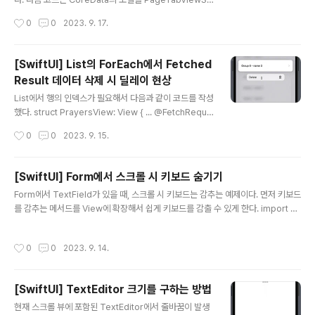
l..
yle로 만든 코드가 된다. indexViewStyle도 추가해서
작성시간
0
0
2023. 9. 17.
하단에 인덱스뷰도 보이게 했다. struct ContentView:
View { @Environment(\.managedObjectContex
t) private var viewContext @FetchRequest( sort
[SwiftUI] List의 ForEach에서 Fetched
Descriptors: [NSSortDescriptor(keyPath: \Item.
Result 데이터 삭제 시 딜레이 현상
name, ascending: true)], animation: .default) priv
글 내용
ate var items: FetchedResults var body: some V
List에서 행의 인덱스가 필요해서 다음과 같이 코드를 작성
iew { TabView { Fo..
했다. struct PrayersView: View { ... @FetchReque
st( sortDescriptors: [NSSortDescriptor(keyPat
작성시간
0
0
2023. 9. 15.
h: \Prayer.name, ascending: true)], animation: .d
efault) private var items: FetchedResults var bo
dy: some View { List { ForEach(items.indices, id:
[SwiftUI] Form에서 스크롤 시 키보드 숨기기
\.self) { index in NavigationLink(destination: { Pr
글 내용
Form에서 TextField가 있을 때, 스크롤 시 키보드는 감추는 예제이다. 먼저 키보드
ayerDetailView(items: items, startIndex: index)
를 감추는 메서드를 View에 확장해서 쉽게 키보드를 감출 수 있게 한다. import Fo
}, label: { Text(items[index..
undation import SwiftUI extension View { func hideKeyboard() { UIAp
plication.shared.sendAction(#selector(UIResponder.resignFirstResp
작성시간
0
0
2023. 9. 14.
onder), to: nil, from: nil, for: nil) } } 그리고 Form에 simultaneousGesture
수정자를 추가하고, 드래그 제스처가 발생 시 키보드를 감추는 메서드를 호출한다. v
ar body: some View { Form { ... } .simultaneou..
[SwiftUI] TextEditor 크기를 구하는 방법
글 내용
현재 스크롤 뷰에 포함된 TextEditor에서 줄바꿈이 발생