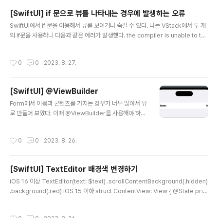
시로 메모리에 올려서 사용하는 장소라고 생각하면된다.
[SwiftUI] if 문으로 뷰를 나타내는 경우에 발생하는 오류
따라서 컨텍스트에 데이터를 추가하거나 저장소에서 불러
글 내용
SwiftUI에서 if 문을 이용해서 뷰를 보이거나 숨길 수 있다. 나는 VStack에서 두 개
온 데이터를 수정하고 삭제하여도 실제 저장소에 영향을
의 if문을 사용하니 다음과 같은 에러가 발생했다. the compiler is unable to typ
주지 않는다. save()를 호출해야 컨텍스트의 내용이 실제
e-check this expression in reasonable time; try breaking up the expr
저장소에 반영된다. 실행 취소와 다시 실행 관련 메서드 컨
ession into distinct sub-expressions if 문이 하나일 때는 문제가 없는데, 두
텍스트에는 실행 취소와 다시 실행과 관련하여 다음 메서
작성시간
0
0
2023. 8. 27.
개가 되니 문제가 발생했다. 해당 문제를 해결하기 위해서 여러 삽질 끝에 조건이 거
드를 제공한다. undo() : 실행을 취소한다. (save도 취소
짓인 경우에는 EmptyView()를 사용하는 것으로 하니 해결되었다. 심지어 이렇게
할 수 ..
코드를 고치고 나니 미리 보기 로딩도 빨라졌다. 앞으로는 무조건 if문 사용 시 else
[SwiftUI] @ViewBuilder
에 EmptyView()를 ..
글 내용
Form에서 이름과 콘텐츠를 가지는 경우가 너무 많아서 뷰
로 만들어 보았다. 이때 @ViewBuilder를 사용해야 하는
데, 구글링을 통해서 얻은 코드로 작동만 되도록 만들어서,
정확한 작동법은 알지 못한다. 나중에 시간내서 @ViewB
작성시간
0
0
2023. 8. 26.
uilder에 대해서 정리해야 겠다. import SwiftUI struct
NamedContent: View { var name: String @ViewB
uilder var content: () -> Content var body: some
[SwiftUI] TextEditor 배경색 변경하기
View { HStack { Text(name) .bold() Spacer() con
글 내용
tent() } } } struct NamedContent_Previews: Previ
iOS 16 이상 TextEditor(text: $text) .scrollContentBackground(.hidden)
ewProvider { static var previews: s..
.background(.red) iOS 15 이하 struct ContentView: View { @State priv
ate var text = "" init() { UITextView.appearance().backgroundColor = .
clear } var body: some View { List { TextEditor(text: $text) .backgrou
작성시간