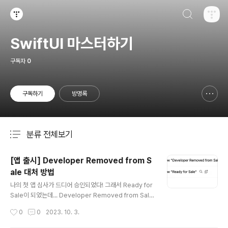
검색하기
티스토리
SwiftUI 마스터하기
구독자
0
구독하기
방명록
신고하기 레이어
열기
분류 전체보기
주요 글 목록
[앱 출시] Developer Removed from S
ale 대처 방법
글 내용
나의 첫 앱 심사가 드디어 승인되었다! 그래서 Ready for
Sale이 되었는데... Developer Removed from Sale
이라면서 메일이 하나 더 와 있었다. 어? 나는 판매를 중단
작성시간
0
0
2023. 10. 3.
한 적이 없는데??? 저 시간에 자고 있었는데??? 그래서 구
글링을 해보니 App Connect에서 가격 및 사용 가능 여