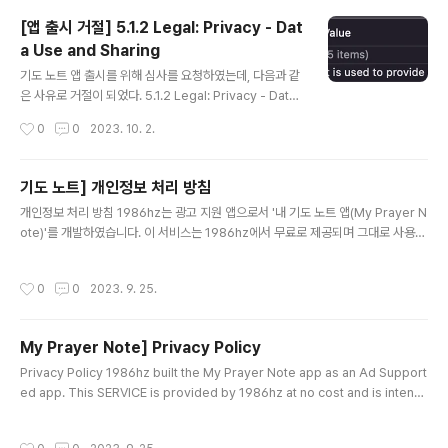
부를 확인해보라고 했다. 앱 사용 가능 여부에서 아직 사용
[앱 출시 거절] 5.1.2 Legal: Privacy - Dat
가능 여부 설정이 되어 있지 않았다. 출시할 앱이 영어를 기
a Use and Sharing
본으로 지원하기 때문에 175개국 모든 국가에서 사용 가
글 내용
능하도록 하였다. 그랬더니 짜잔! 드디어! 앱이 판매 준비가
기도 노트 앱 출시를 위해 심사를 요청하였는데, 다음과 같
되었다!!!!! 하지만.... 앱 스토어에 노출이 되려면 최대 24시
은 사유로 거절이 되었다. 5.1.2 Legal: Privacy - Data
간이 걸린다고 한다. 빨리 내 눈으로 앱 스토어에서 나의 첫
Use and Sharing 기도 노트에는 광고 수익화를 위해 ad
작성시간
0
0
2023. 10. 2.
번째 앱을 볼 수 있길 바란다.
mob을 사용한다. admob은 사용자에게 맞춤 광고를 보
여주기 위해서 사용자 데이터를 수집하게 된다. iOS 14.5
부터는 사용자의 프라이버시를 보호하기 위해서 앱 트래킹
기도 노트] 개인정보 처리 방침
투명성(AppTrackingTransparency) 프레임워크를 통
글 내용
개인정보 처리 방침 1986hz는 광고 지원 앱으로서 '내 기도 노트 앱(My Prayer N
해서 사용자의 허락을 받은 후에 데이터를 수집해야 한다
ote)'를 개발하였습니다. 이 서비스는 1986hz에서 무료로 제공되며 그대로 사용하
고 한다. # 문구 다국어화하기 기도 노트는 다국어를 지원
기 위한 목적으로 제공됩니다. 본 페이지는 이 서비스를 사용하려는 경우 개인 정보
하기 때문에 InfoPlist.strings에 다국어 문구로 작성했
수집, 이용 및 공개에 대한 정책을 방문자에게 알리기 위해 사용됩니다. 만약 본 서비
다. https://velog.io/@sun02/iOS-Info.plist-%EB%
작성시간
0
0
2023. 9. 25.
스를 사용하려고 선택한다면, 본 정책과 관련하여 정보 수집과 이용에 동의하는 것으
AC%B8%E..
로 간주됩니다. 저는 본 개인 정보를 서비스를 제공하고 개선하기 위한 용도로 사용
합니다. 본 개인 정보를 본 개인 정보 처리 방침에 기술된 대로 외부와 공유하지 않을
My Prayer Note] Privacy Policy
것입니다. 본 개인 정보 처리 방침에서 사용되는 용어는 My Prayer Note에서 특
글 내용
별히 정의되지 않는 한 우리의 이..
Privacy Policy 1986hz built the My Prayer Note app as an Ad Support
ed app. This SERVICE is provided by 1986hz at no cost and is intend
ed for use as is. This page is used to inform visitors regarding my po
licies with the collection, use, and disclosure of Personal Information
작성시간