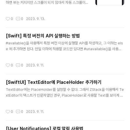
하면 뷰는 커지지만 스크롤이 되지 않아서 자동 스크롤이
되도록 만들어야 한다. # TextEditor의 최소 높이 설정하
기 먼저 알아야 할 것은 List 또는 ScrollView 안에 Text
작성시간
0
0
2023. 9. 13.
Editor를 넣으면 TextEditor의 높이는 최소가 된다. 그래
서 frame으로 minHeight를 설정해야 한다. # TextEdit
or 크기를 구하는 방법 아직은 TextEditor의 크기를 얻는
[Swift] 특정 버전의 API 실행하는 방법
메서드가 제공되지 않는다. 그래서 bacoground에 HSta
글 내용
ck같이 확장되는 뷰를 넣고 GeometryReader로 HSta
#available()을 사용해서 특정 버전 이상에 실행할 API를 작성하고, 그 이하는 els
ck의 사이즈를 측정하면 TextEditor의 크기를 얻을 수 있
e 에 추가하면 된다. 만일 이하에 적용할 코드만 있다면 #unavailable()을 사용하
다. 다음은 TextEditor의 크기를 구하는 간단한 Swif..
면 된다. 다음 코드는 TextEditor의 배경을 투명하게 만드는 예제코드이다. iOS 16
부터는 .scrollContentBackground() 수정자로 배경을 숨겨서 투명하게 만들 수
작성시간
0
0
2023. 9. 11.
있다. 하지만 그 이하 버전에는 UITextView의 속성을 수정해야 한다. init() { if #u
navailable(iOS 16.0) { UITextView.appearance().backgroundColor = .
clear } } body: some View { ... if #available(iOS 16.0, *) { Text..
[SwiftUI] TextEditor에 PlaceHolder 추가하기
글 내용
TextEditor에는 PlaceHolder를 설정할 수 없다. 그래서 ZStack을 이용해서 Te
xtEditor의 텍스트가 빈문자열인 경우, PlaceHolder로 사용할 Text를 보이게 하
면 된다. ZStack(alignment: .topLeading) { if content.isEmpty { Text("co
ntent") .padding(7) .foregroundColor(Color(uiColor: .placeholderTex
작성시간
0
0
2023. 9. 11.
t)) } else { EmptyView() } TextEditor(text: $content) }
[User Notifications] 로컬 알림 사용법