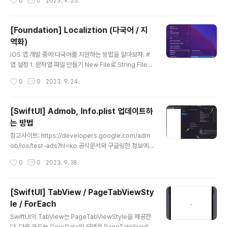
0
0
2023. 9. 25.
if anyone decided to use my Service. If you choose to use my Servic
e, then you agree to the collection and use of informat..
[Foundation] Localiztion (다국어 / 지
역화)
글 내용
iOS 앱 개발 중에 다국어를 지원하는 방법을 알아보자. #
앱 설정 1. 문자열 파일 만들기 New File로 String File을
생성한다. 파일명은 Localizable으로 하자. 그래야 나중
작성시간
0
0
2023. 9. 24.
에 NSLocalizedString() 함수를 디폴트로 테이블 이름
을 사용할 수 있어서 편하다. 다름 이름을 하게 되면 매번
테이블 이름을 전달해야 한다. 2. 생성한 문자열 파일을 인
[SwiftUI] Admob, Info.plist 업데이트하
스펙터에서 Localize...로 선택한다. 3. Project > Info
는 방법
> Localization 에서 언어를 추가한다. # 다국어 추가하
글 내용
기 언어별로 문자열 파일이 생성되어 있을 것이다. 각 문자
참고사이트: https://developers.google.com/adm
열 파일에 키-값 쌍으로 다국어를 추가한다. 꼭 끝에 콜롬
ob/ios/test-ads?hl=ko 공식문서와 구글링한 정보에서
을 추가해야 한다. (안하면 에러 발생) // en "groups" =
Info.plist에 정보를 업데이트해라고 하는데... 도저히 Inf
작성시간
0
0
2023. 9. 18.
..
o.plist를 찾을 수가 없었다. 다음과 같이 진행해보자. inf
o.plist의 기본 소스 코드에서 사이에 여기에!!!! CFBundl
eURLTypes 다음 스피넷 코드를 추가한다. GADAppli
[SwiftUI] TabView / PageTabViewSty
cationIdentifier 여기에! 본인 앱id 입력하기 SKAdNet
le / ForEach
workItems SKAdNetworkIdentifier cstr6suwn9.
글 내용
skadnetwork SKAdNetworkIdentifier 4fzdc2evr
SwiftUI의 TabView는 PageTabViewStyle을 제공한
5.skadnetwork SKAdNetworkIdentifier 4pfyvq9
다. 다음 코드는 CoreData의 모델을 PageTabViewSt