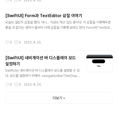
0
0
2023. 8. 26.
nd(.red) } } }
[SwiftUI] Form과 TextEditor 삽질 이야기
글 내용
오늘도 열심히 삽질을 했다. 아니... 지금도 하고 있는 중이다. 이 삽질을 기록해두면
좋을 것 같다는 생각이 들어서 이제 삽질을 기록해 보려고 한다. Form에 TextEdit
or를 사용하니 TextEditor가 최소 높이가 되어 버렸다. 아마 Form은 자식 뷰의 높
이를 최소한으로 제공하고 TextEditor는 최소 높이만 존재하는 것 같다. 그래서 Te
작성시간
0
0
2023. 8. 25.
xtEditor에 frame(minHeight:)로 최소 높이를 제공해서 해결할 수 있었다. 하지
만 다음 문제점은 TextEditor의 텍스트의 줄이 많아져도 Form이 업스크롤되지 않
는 문제가 발생했다. 열심히 구글링해보니 ScrollViewReader로 Form을 넣고 스
[SwiftUI] 네비게이션 바 디스플레이 모드
크롤을 제어할 수 있다고 한다. 하지만 문제점은 TextEditor의 텍스트를..
설정하기
글 내용
SwiftUI는 네비게이션 바 디스플레이 모드를 설정할 수 있
다. 모드를 설정하기 위해서 .navigationBarTitleDispla
yMode 수정자를 사용한다. 모드는 3가지가 있다. - inlin
작성시간
0
0
2023. 8. 24.
e - large - automatic # inline 네비게이션 항목의 표
준 범위 내에 제목을 표시한다. # large 확장된 네비게이
션 항목 내에 큰 제목을 표시한다. # automatic 이전 탐색
더보기
네비게이션 아이템에서 디스플레이 모드를 상속한다. stru
ct ContentView: View { var body: some View { N
avigationStack { Text("HI") .navigationTitle("Titl
e") .navigationBarTitleDisplayMode(.inline) ..